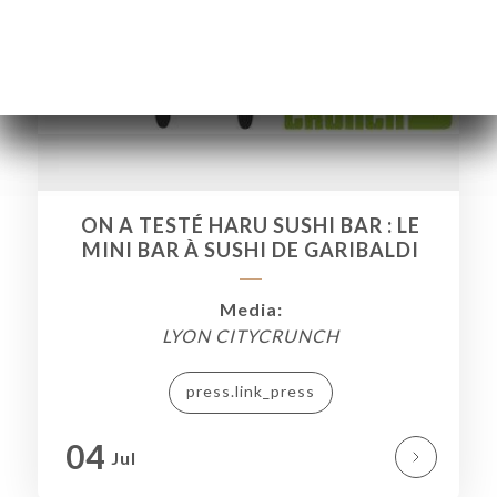
ON A TESTÉ HARU SUSHI BAR : LE
MINI BAR À SUSHI DE GARIBALDI
Media:
LYON CITYCRUNCH
press.link_press
ΙΚΉ
04
ΤΗΣΗ
Jul
ΓΕΛΊΑ