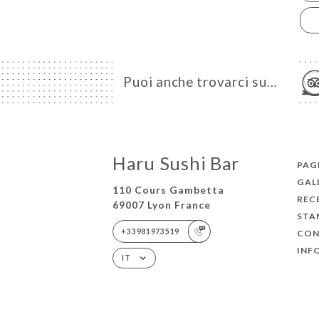
Puoi anche trovarci su…
Haru Sushi Bar
PAGI
GAL
110 Cours Gambetta
REC
69007 Lyon France
STA
+33981973519
CON
INF
IT