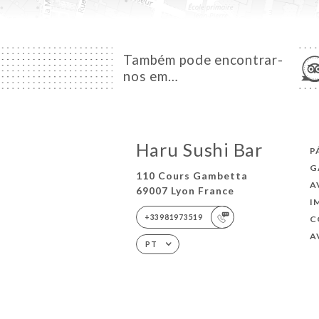
Também pode encontrar-
nos em…
Haru Sushi Bar
P
G
110 Cours Gambetta
A
69007 Lyon France
I
+33981973519
C
A
PT