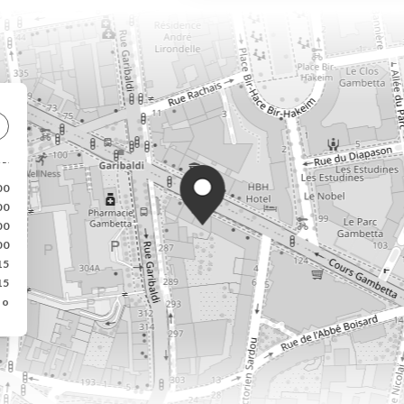
00
00
00
00
15
15
do