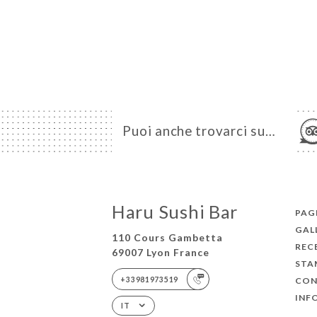
Puoi anche trovarci su…
Haru Sushi Bar
PAGI
GAL
110 Cours Gambetta
REC
69007 Lyon France
STA
+33981973519
CON
INF
IT